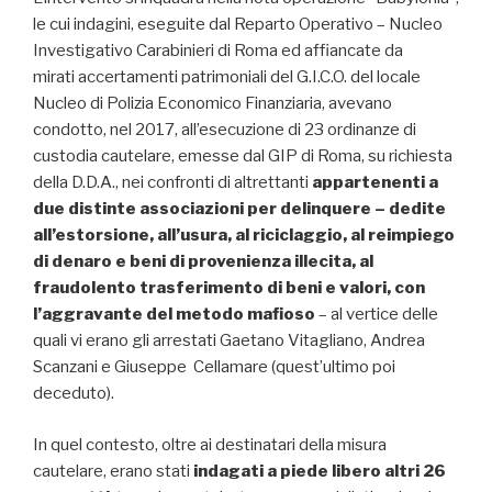
le cui indagini, eseguite dal Reparto Operativo – Nucleo
Investigativo Carabinieri di Roma ed affiancate da
mirati accertamenti patrimoniali del G.I.C.O. del locale
Nucleo di Polizia Economico Finanziaria, avevano
condotto, nel 2017, all’esecuzione di 23 ordinanze di
custodia cautelare, emesse dal GIP di Roma, su richiesta
della D.D.A., nei confronti di altrettanti
appartenenti a
due distinte associazioni per delinquere – dedite
all’estorsione, all’usura, al riciclaggio, al reimpiego
di denaro e beni di provenienza illecita, al
fraudolento
trasferimento di beni e valori, con
l’aggravante del metodo mafioso
– al vertice delle
quali vi erano gli arrestati Gaetano Vitagliano, Andrea
Scanzani e Giuseppe Cellamare (quest’ultimo poi
deceduto).
In quel contesto, oltre ai destinatari della misura
cautelare, erano stati
indagati a piede libero altri 26