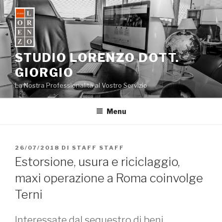
Salta
al
contenuto
STUDIO LORENZO DOTT.
GIORGIO
La Nostra Professionalità al Vostro Servizio
Menu
PUBBLICATO
26/07/2018
DI
STAFF STAFF
IL
Estorsione, usura e riciclaggio,
maxi operazione a Roma coinvolge
Terni
Interessate dal sequestro di beni