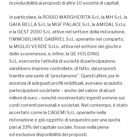
riconducibilità ai proposti di altre 10 società di capitali.
In particolare, la ROSSO MARGHERITA S.r.l., la MH S.r.l., la
GAIA BELLA S.r.l., la MGF PALACE S.r.l., la AMIDAL S.r.l.s.
e la GEST 2000 S.r.l., attive nel settore della ristorazione,
l’IMMOBILIARE GABRIEL S.r.l., operante nel comparto,
la MIGLIO VERDE S.r.l.s., attiva nel settore dei giochi e
delle scommesse, e, infine, la GE HOLDING
S.r.l., esercente l’attività di società di partecipazione,
sarebbero imprese controllate, di fatto, dai proposti
tramite una serie di “prestanome”. Questi ultimi, pur in
assenza di adeguati profili reddituali, avevano acquisito
partecipazioni societarie – anche del valore di alcuni
milioni di euro – nonché movimentato ingenti somme sui
conti correnti personali e societari. Nel contempo, è stato
accertato come la CAGEMI S.r.l., operante nella
ristorazione e già oggetto di sequestro per una quota
pari al 33% del capitale sociale, fosse nella piena
ed esclusiva disponibilità dei proposti.