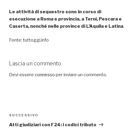
Le attività di sequestro sono in corso di
esecuzione a Roma e provincia, a Terni, Pescara e
Caserta, nonché nelle province di L’Aquila e Latina
.
Fonte: tuttoggi.info
Lascia un commento
Devi essere
connesso
per inviare un commento.
Navigazione
articoli
SUCCESSIVO
Articolo
successivo
Atti giudiziari con F24: i codici tributo