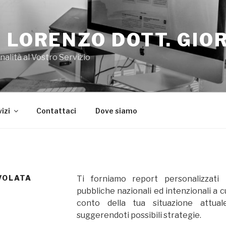
 LORENZO DOTT. GIO
alità al Vostro Servizio
izi
Contattaci
Dove siamo
VOLATA
Ti forniamo report personalizzati 
pubbliche nazionali ed intenzionali a 
conto della tua situazione attual
suggerendoti possibili strategie.