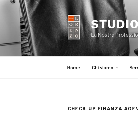
Salta
al
contenuto
STUDIO
La Nostra Profession
Home
Chi siamo
Serv
CHECK-UP FINANZA AGE