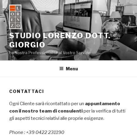
Salta
al
contenuto
STUDIO LORENZO DOTT.
GIORGIO
La Nostra Professionalità al Vostro Servizio
Menu
CONTATTACI
Ogni Cliente sarà ricontattato per un
appuntamento
con il nostro team di consulenti
per la verifica di tutti
gli aspetti tecnici relativi alle proprie esigenze.
Phone : +39 0422 231190