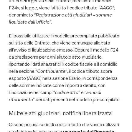
uffici dell’Agenzia delle Entrate, mediante il modello
F24», si legge, viene istituito il codice tributo
“AAGG”
,
denominato
“Registrazione atti giudiziari – somme
liquidate dall’ufficio”
.
E’ possibile utilizzare il modello precompilato pubblicato
sul sito delle Entrate, che viene comunque allegato
all’avviso di liquidazione emesso. Oppure il modello F24
da predisporre per ogni singolo atto giudiziario,
riportando i dati anagrafici, il codice fiscale e il domicilio
nella sezione “
Contribuente
“, il codice tributo sopra
esposto (AAGG) nella sezione Erario, in corrispondenza
delle somme indicate come importi a debito, con
l’indicazione nei campi “
codice atto
” e “
anno di
riferimento
” dei dati presenti nel modello precompilato.
Multe e atti giudiziari, notifica liberalizzata
Ci sono poi una serie di codici tributo che vanno utilizzati
da chi intende versare solo
una quota dell’importo
,