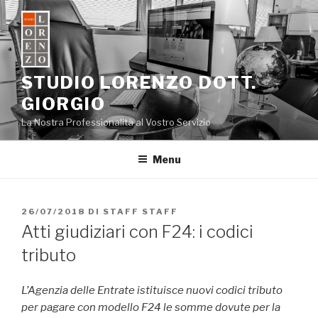
Salta
al
contenuto
STUDIO LORENZO DOTT.
GIORGIO
La Nostra Professionalità al Vostro Servizio
Menu
PUBBLICATO
26/07/2018
DI
STAFF STAFF
IL
Atti giudiziari con F24: i codici
tributo
L’Agenzia delle Entrate istituisce nuovi codici tributo
per pagare con modello F24 le somme dovute per la