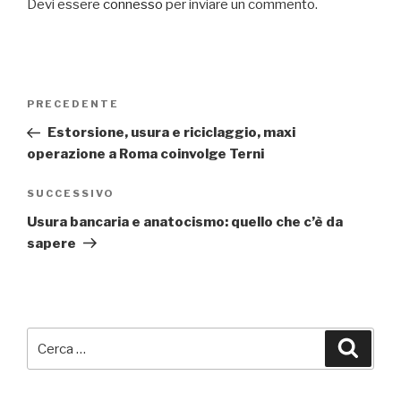
Devi essere
connesso
per inviare un commento.
Navigazione
PRECEDENTE
Articolo
articoli
precedente:
Estorsione, usura e riciclaggio, maxi
operazione a Roma coinvolge Terni
SUCCESSIVO
Articolo
successivo
Usura bancaria e anatocismo: quello che c’è da
sapere
Cerca:
Cerca